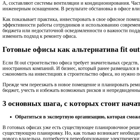
А, составляют системы вентиляции и кондиционирования. Час
инженерным оснащением. В результате обстановка в офисе вли
Как показывает практика, инвестировать в свое офисное поме
эффективности работы сотрудников и использованию совреме
бюджета или недостаточной осведомленности о важности подд
изменить подход к ремонту офиса.
Готовые офисы как альтернатива fit ou
Если fit out строительство офиса требует значительных средс
иностранных компаний. И бизнес, который ранее размещался в
сэкономить на инвестициях в строительство офиса, но нужно п
Прежде чем переезжать в новое помещение и планировать ремо
бюджет, учесть и избежать возможных рисков и непредвиденн
3 основных шага, с которых стоит нача
Обратиться в экспертную организацию, которая смож
В готовых офисах уже есть существующее планировочное реш
существующую планировку. Но, как только возникает необходим
нового владельца, потребуется переоборудование электрическ