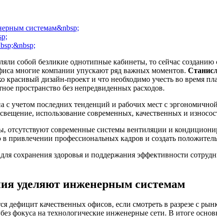
нерным системам&nbsp;
sp;
bsp;&nbsp;
вляли собой безликие однотипные кабинеты, то сейчас созданию
офиса многие компании упускают ряд важных моментов.
Станисл
ко красивый дизайн-проект и что необходимо учесть во время пл
тное пространство без непредвиденных расходов.
на с учетом последних тенденций и рабочих мест с эргономичн
вещение, использование современных, качественных и износост
, отсутствуют современные системы вентиляции и кондиционир
ю в привлечении профессиональных кадров и создать положитель
для сохранения здоровья и поддержания эффективности сотрудни
ния уделяют инженерным системам
ся дефицит качественных офисов, если смотреть в разрезе с ры
 без фокуса на технологические инженерные сети. В итоге осно