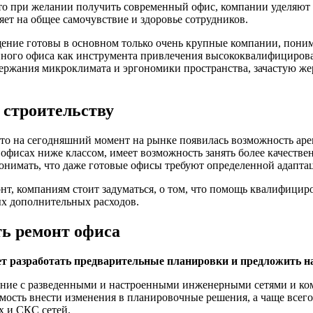
то при желании получить современный офис, компании уделяют
яет на общее самочувствие и здоровье сотрудников.
щение готовы в основном только очень крупные компании, поним
нного офиса как инструмента привлечения высококвалифициров
ержания микроклимата и эргономики пространства, зачастую же
t строительству
тв, то на сегодняшний момент на рынке появилась возможность а
 офисах ниже классом, имеет возможность занять более качест
онимать, что даже готовые офисы требуют определенной адаптац
нт, компаниям стоит задуматься, о том, что помощь квалифици
ых дополнительных расходов.
ть ремонт офиса
ет разработать предварительные планировки и предложить н
ение с разведенными и настроенными инженерными сетями и ко
ость внести изменения в планировочные решения, а чаще всего 
их и СКС сетей.