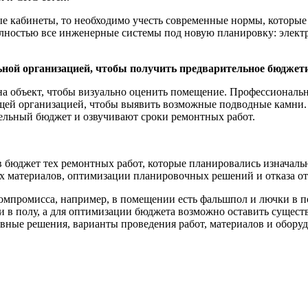
е кабинеты, то необходимо учесть современные нормы, которые н
лностью все инженерные системы под новую планировку: электр
ьной организацией, чтобы получить предварительное бюджет
а объект, чтобы визуально оценить помещение. Профессиональн
щей организацией, чтобы выявить возможные подводные камни.
ельный бюджет и озвучивают сроки ремонтных работ.
я в бюджет тех ремонтных работ, которые планировались изнача
х материалов, оптимизации планировочных решений и отказа о
компромисса, например, в помещении есть фальшпол и лючки в 
ии в полу, а для оптимизации бюджета возможно оставить сущес
ные решения, варианты проведения работ, материалов и оборудо