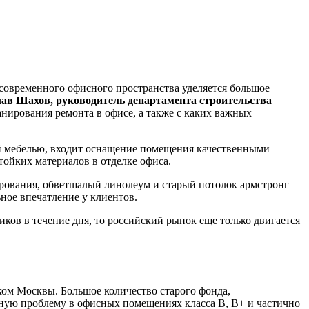
 современного офисного пространства уделяется большое
ав Шахов, руководитель департамента строительства
анирования ремонта в офисе, а также с каких важных
ой мебелью, входит оснащение помещения качественными
ойких материалов в отделке офиса.
ования, обветшалый линолеум и старый потолок армстронг
ное впечатление у клиентов.
ков в течение дня, то российский рынок еще только двигается
нком Москвы. Большое количество старого фонда,
вную проблему в офисных помещениях класса В, В+ и частично