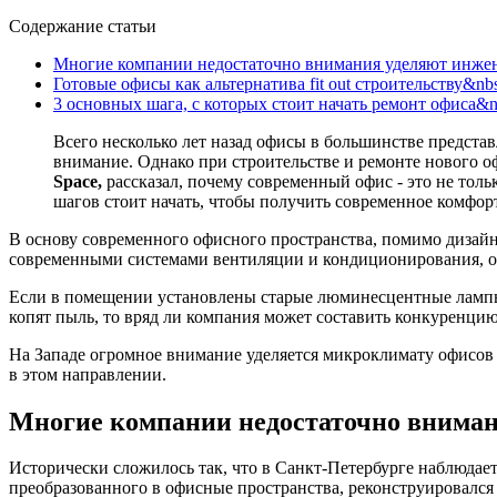
Содержание статьи
Многие компании недостаточно внимания уделяют инже
Готовые офисы как альтернатива fit out строительству&nb
3 основных шага, с которых стоит начать ремонт офиса&n
Всего несколько лет назад офисы в большинстве предста
внимание. Однако при строительстве и ремонте нового 
Space,
рассказал, почему современный офис - это не толь
шагов стоит начать, чтобы получить современное комфор
В основу современного офисного пространства, помимо дизай
современными системами вентиляции и кондиционирования, ос
Если в помещении установлены старые люминесцентные лампы
копят пыль, то вряд ли компания может составить конкуренци
На Западе огромное внимание уделяется микроклимату офисов 
в этом направлении.
Многие компании недостаточно внима
Исторически сложилось так, что в Санкт-Петербурге наблюдает
преобразованного в офисные пространства, реконструировался