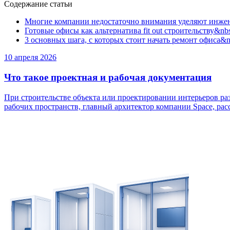
Содержание статьи
Многие компании недостаточно внимания уделяют инже
Готовые офисы как альтернатива fit out строительству&nb
3 основных шага, с которых стоит начать ремонт офиса&n
10 апреля 2026
Что такое проектная и рабочая документация
При строительстве объекта или проектировании интерьеров ра
рабочих пространств, главный архитектор компании Space, расск