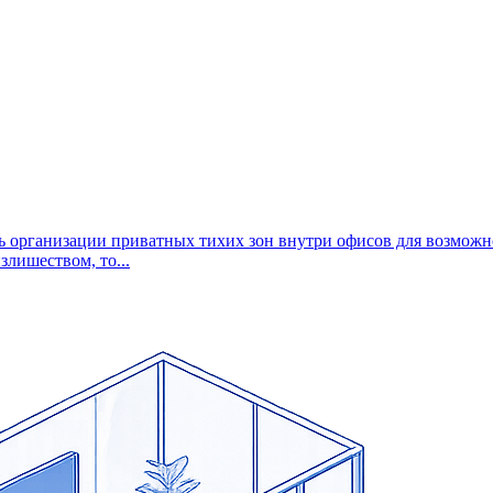
ь организации приватных тихих зон внутри офисов для возможн
злишеством, то...