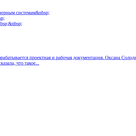
нерным системам&nbsp;
sp;
bsp;&nbsp;
зрабатывается проектная и рабочая документация. Оксана Солод
азала, что такое...